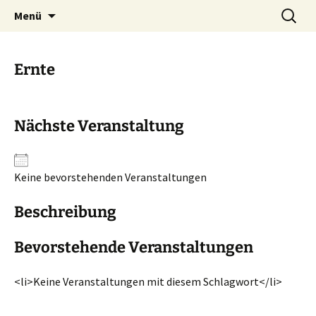
Gesund mit allen Sinnen
Zum
Suchen
Institut Sensus
Menü
Inhalt
nach:
springen
Ernte
Nächste Veranstaltung
Keine bevorstehenden Veranstaltungen
Beschreibung
Bevorstehende Veranstaltungen
<li>Keine Veranstaltungen mit diesem Schlagwort</li>